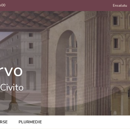
h00
Menu
Ensalutu
de
uzan
rvo
Civito
RSE
PLURMEDIE