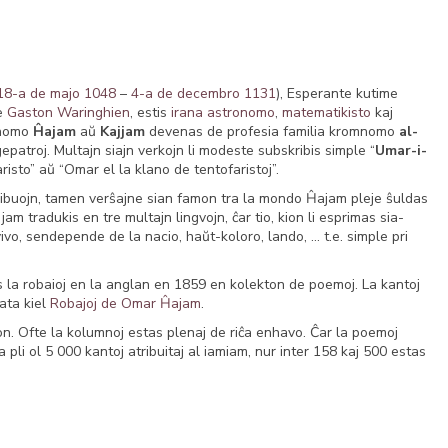
18-a de majo
1048
–
4-a de decembro
1131
), Esperante kutime
e
Gaston Waringhien
, estis
irana
astronomo
,
matematikisto
kaj
 nomo
Ĥajam
aŭ
Kajjam
devenas de profesia familia kromnomo
al-
j gepatroj. Multajn siajn verkojn li modeste subskribis simple “
Umar-i-
ntofaristo” aŭ “Omar el la klano de tentofaristoj”.
tribuojn, tamen verŝajne sian famon tra la mondo Ĥajam pleje ŝuldas
jam tradukis en tre multajn lingvojn, ĉar tio, kion li esprimas sia-
ivo, sendepende de la nacio, haŭt-koloro, lando, … t.e. simple pri
 la robaioj en la anglan en 1859 en kolekton de poemoj. La kantoj
nata kiel
Robajoj de Omar Ĥajam
.
mon. Ofte la kolumnoj estas plenaj de riĉa enhavo. Ĉar la poemoj
 la pli ol 5 000 kantoj atribuitaj al iamiam, nur inter 158 kaj 500 estas