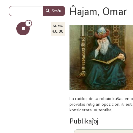
Ĥajam, Omar
Serĉu
0
SUMO
€0.00
La radikoj de la robaio kuŝas en 
provokis religian opozicion, ili est
konsiderataj aŭtentikaj.
Publikaĵoj