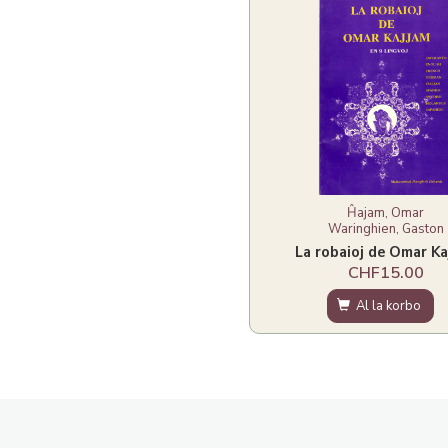
Ĥajam, Omar
Waringhien, Gaston
La robaioj de Omar Ka
CHF15.00
Al la korbo