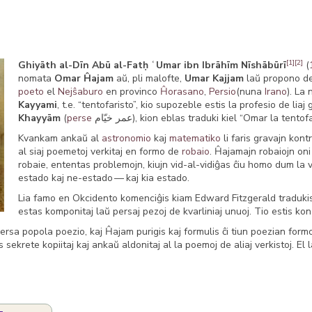
[1]
[2]
Ghiyāth al-Dīn Abū al-Fatḥ ʿUmar ibn Ibrāhīm Nīshābūrī
(
nomata
Omar Ĥajam
aŭ, pli malofte,
Umar Kajjam
laŭ propono d
poeto
el
Nejŝaburo
en provinco
Ĥorasano
,
Persio
(nuna
Irano
). La
Kayyami
, t.e. “tentofaristo”, kio supozeble estis la profesio de lia
Khayyām
(
perse
عمر خیّام), kion eblas traduki kiel “Omar la te
Kvankam ankaŭ al
astronomio
kaj
matematiko
li faris gravajn kon
al siaj poemetoj verkitaj en formo de
robaio
. Ĥajamajn robaiojn oni 
robaie, ententas problemojn, kiujn vid-al-vidiĝas ĉiu homo dum la v
estado kaj ne-estado — kaj kia estado.
Lia famo en Okcidento komenciĝis kiam Edward Fitzgerald tradukis
estas komponitaj laŭ persaj pezoj de kvarliniaj unuoj. Tio estis ko
persa popola poezio, kaj Ĥajam purigis kaj formulis ĉi tiun poezian for
is sekrete kopiitaj kaj ankaŭ aldonitaj al la poemoj de aliaj verkistoj. El