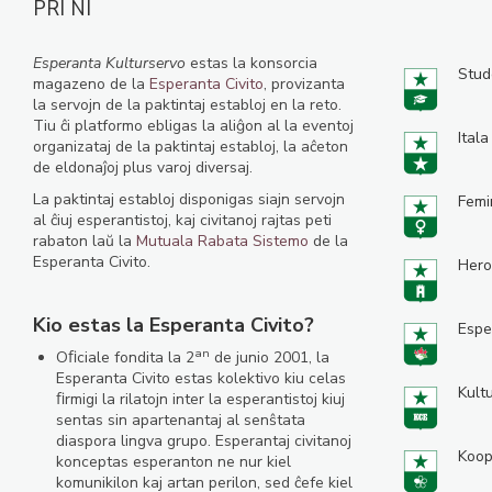
PRI NI
Esperanta Kulturservo
estas la konsorcia
Stud
magazeno de la
Esperanta Civito
, provizanta
la servojn de la paktintaj establoj en la reto.
Tiu ĉi platformo ebligas la aliĝon al la eventoj
Itala
organizataj de la paktintaj establoj, la aĉeton
de eldonaĵoj plus varoj diversaj.
La paktintaj establoj disponigas siajn servojn
Femi
al ĉiuj esperantistoj, kaj civitanoj rajtas peti
rabaton laŭ la
Mutuala Rabata Sistemo
de la
Esperanta Civito.
Hero
Kio estas la Esperanta Civito?
Espe
an
Oﬁciale fondita la 2
de junio 2001, la
Esperanta Civito estas kolektivo kiu celas
Kult
ﬁrmigi la rilatojn inter la esperantistoj kiuj
sentas sin apartenantaj al senŝtata
diaspora lingva grupo. Esperantaj civitanoj
Koop
konceptas esperanton ne nur kiel
komunikilon kaj artan perilon, sed ĉefe kiel