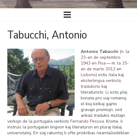
Ĉefa
navigado
Tabucchi, Antonio
Antonio Tabucchi
(n. la
23-an de septembro
1943
en
Pisa
— m.
la 25-
an de marto
2012
en
Lisbono
) estis
itala
kaj
eksterlingva verkisto
,
tradukisto
kaj
literaturisto. Li estis plej
konata pro siaj romanoj,
el kiuj kelkaj gajnis
gravajn premiojn, sed
ankaŭ tradukis multajn
verkojn de la portugala verkisto
Fernando Pessoa
. Krome, li
instruis la portugalan lingvon kaj literaturon en pluraj italaj
universitatoj. En siaj rakontoj li ofte priskribas neantaŭvideblan