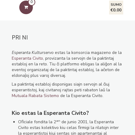
0
SUMO
€0.00
PRI NI
Esperanta Kulturservo
estas la konsorcia magazeno de la
Esperanta Civito
, provizanta la servojn de la paktintaj
establoj en la reto. Tiu ĉi platformo ebligas la aliĝon al la
eventoj organizataj de la paktintaj establoj, la aĉeton de
eldonaĵoj plus varoj diversaj.
La paktintaj establoj disponigas siajn servojn al ĉiuj
esperantistoj, kaj civitanoj rajtas peti rabaton laŭ la
Mutuala Rabata Sistemo
de la Esperanta Civito.
Kio estas la Esperanta Civito?
an
Oﬁciale fondita la 2
de junio 2001, la Esperanta
Civito estas kolektivo kiu celas ﬁrmigi la rilatojn inter
la esperantistoj kiuj sentas sin apartenantaj al