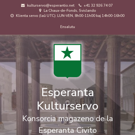
Skip
kulturservo@esperantio.net
+41 32 926 74 07
to
La Chaux-de-Fonds, Svislando
main
Klienta servo (laŭ UTC): LUN-VEN, 8h00-11h00 kaj 14h00-16h00
content
Menuo
Ensalutu
de
uzanto
Esperanta
Kulturservo
Konsorcia magazeno de la
Esperanta Civito