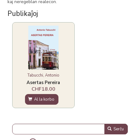
kaj neregeblan realecon.
Publikaĵoj
Tabucchi, Antonio
Asertas Pereira
CHF18.00
Al la korbo
Serĉu