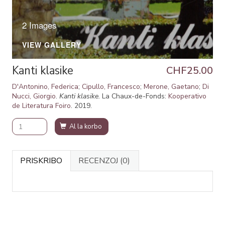
2 Images
VIEW GALLERY
Kanti klasike
CHF25.00
D'Antonino, Federica
;
Cipullo, Francesco
;
Merone, Gaetano
;
Di
Nucci, Giorgio
.
Kanti klasike.
La Chaux-de-Fonds:
Kooperativo
de Literatura Foiro
. 2019.
Al la korbo
PRISKRIBO
RECENZOJ
(0)