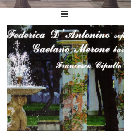
Ĉefa
navigado