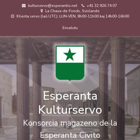
Skip
kulturservo@esperantio.net
+41 32 926 74 07
to
La Chaux-de-Fonds, Svislando
main
Klienta servo (laŭ UTC): LUN-VEN, 8h00-11h00 kaj 14h00-16h00
content
Menuo
Ensalutu
de
uzanto
Esperanta
Kulturservo
Konsorcia magazeno de la
Esperanta Civito