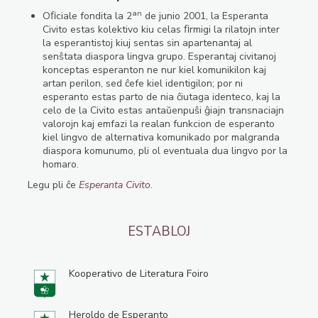
an
Oﬁciale fondita la 2
de junio 2001, la Esperanta
Civito estas kolektivo kiu celas ﬁrmigi la rilatojn inter
la esperantistoj kiuj sentas sin apartenantaj al
senŝtata diaspora lingva grupo. Esperantaj civitanoj
konceptas esperanton ne nur kiel komunikilon kaj
artan perilon, sed ĉefe kiel identigilon; por ni
esperanto estas parto de nia ĉiutaga identeco, kaj la
celo de la Civito estas antaŭenpuŝi ĝiajn transnaciajn
valorojn kaj emfazi la realan funkcion de esperanto
kiel lingvo de alternativa komunikado por malgranda
diaspora komunumo, pli ol eventuala dua lingvo por la
homaro.
Legu pli ĉe
Esperanta Civito
.
ESTABLOJ
Kooperativo de Literatura Foiro
Heroldo de Esperanto