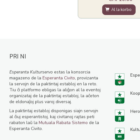
Al la korbo
PRI NI
Esperanta Kulturservo
estas la konsorcia
Espe
magazeno de la
Esperanta Civito
, provizanta
la servojn de la paktintaj establoj en la reto.
Tiu ĉi platformo ebligas la aliĝon al la eventoj
Koop
organizataj de la paktintaj establoj, la aĉeton
de eldonaĵoj plus varoj diversaj.
La paktintaj establoj disponigas siajn servojn
Hero
al ĉiuj esperantistoj, kaj civitanoj rajtas peti
rabaton laŭ la
Mutuala Rabata Sistemo
de la
Esperanta Civito.
Kult