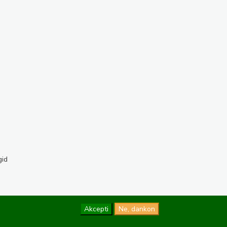
gid
Akcepti
Ne, dankon
Dizajno de
OPTASY
Programo de
Tramontána
Funkcio de
Drupal