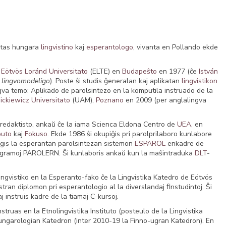
stas hungara
lingvistino
kaj
esperantologo
, vivanta en Pollando ekde
e
Eötvös Loránd Universitato
(ELTE) en
Budapeŝto
en 1977 (ĉe
István
a lingvomodeligo
). Poste ŝi studis ĝeneralan kaj aplikatan
lingvistikon
gva temo: Aplikado de parolsintezo en la komputila instruado de la
ckiewicz Universitato
(UAM),
Poznano
en 2009 (per anglalingva
l redaktisto, ankaŭ ĉe la iama Scienca Eldona Centro de
UEA
, en
puto
kaj
Fokuso
. Ekde 1986 ŝi okupiĝis pri parolprilaboro kunlabore
igis la esperantan parolsintezan sistemon
ESPAROL
enkadre de
uprogramoj PAROLERN. Ŝi kunlaboris ankaŭ kun la maŝintraduka
DLT
-
lingvistiko en la Esperanto-fako ĉe la Lingvistika Katedro de Eötvös
stran diplomon pri esperantologio al la diverslandaj ﬁnstudintoj. Ŝi
aj instruis kadre de la tiamaj C-kursoj.
nstruas en la Etnolingvistika Instituto (posteulo de la Lingvistika
Hungarologian Katedron (inter 2010-19 la Finno-ugran Katedron). En