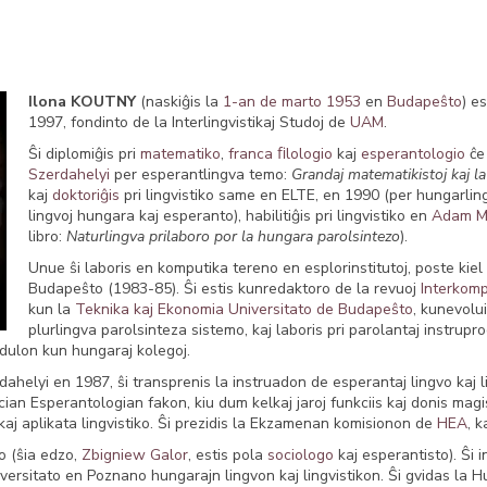
Ilona KOUTNY
(naskiĝis la
1-an de marto
1953
en
Budapeŝto
) e
1997, fondinto de la Interlingvistikaj Studoj de
UAM
.
Ŝi diplomiĝis pri
matematiko
,
franca
ﬁlologio
kaj
esperantologio
ĉ
Szerdahelyi
per esperantlingva temo:
Grandaj matematikistoj kaj l
kaj
doktoriĝis
pri lingvistiko same en ELTE, en 1990 (per hungarlin
lingvoj hungara kaj esperanto), habilitiĝis pri lingvistiko en
Adam Mi
libro:
Naturlingva prilaboro por la hungara parolsintezo
).
Unue ŝi laboris en komputika tereno en esplorinstitutoj, poste kie
Budapeŝto (1983-85). Ŝi estis kunredaktoro de la revuoj
Interkom
kun la
Teknika kaj Ekonomia Universitato de Budapeŝto
, kunevolu
plurlingva parolsinteza sistemo, kaj laboris pri parolantaj instr
dulon kun hungaraj kolegoj.
dahelyi en 1987, ŝi transprenis la instruadon de esperantaj lingvo kaj 
cian Esperantologian fakon, kiu dum kelkaj jaroj funkciis kaj donis magi
kaj aplikata lingvistiko. Ŝi prezidis la Ekzamenan komisionon de
HEA
, k
o (ŝia edzo,
Zbigniew Galor
, estis pola
sociologo
kaj esperantisto). Ŝi i
versitato en Poznano hungarajn lingvon kaj lingvistikon. Ŝi gvidas la 