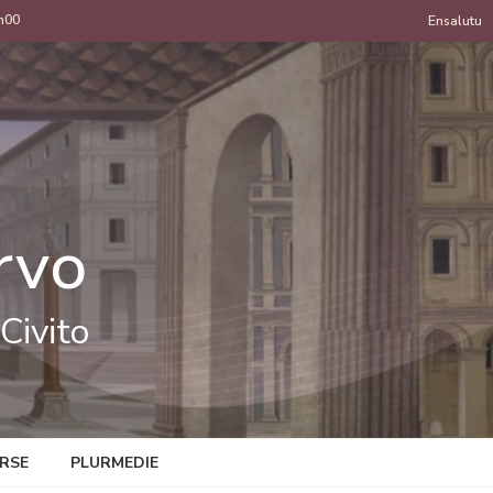
h00
Menu
Ensalutu
de
uzan
rvo
Civito
RSE
PLURMEDIE