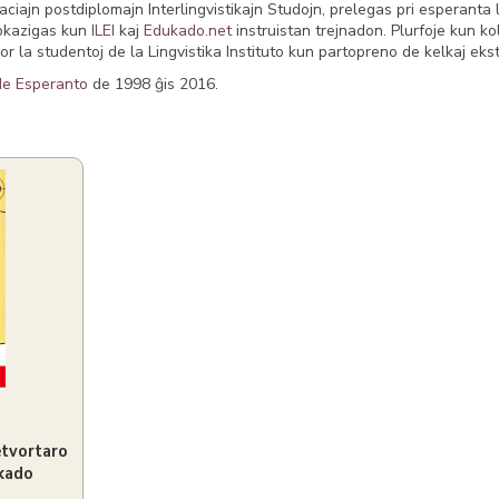
aciajn postdiplomajn Interlingvistikajn Studojn, prelegas pri esperanta l
nokazigas kun
ILEI
kaj
Edukado.net
instruistan trejnadon. Plurfoje kun ko
or la studentoj de la Lingvistika Instituto kun partopreno de kelkaj ek
e Esperanto
de 1998 ĝis 2016.
tvortaro
ikado