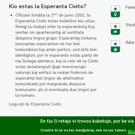
Kio estas la Esperanta Civito?
Femi
an
Oﬁciale fondita la 2
de junio 2001, la
Esperanta Civito estas kolektivo kiu celas
Stud
ﬁrmigi la rilatojn inter la esperantistoj kiuj
sentas sin apartenantaj al senŝtata
diaspora lingva grupo. Esperantaj civitanoj
Itala
konceptas esperanton ne nur kiel
komunikilon kaj artan perilon, sed ĉefe kiel
identigilon; por ni esperanto estas parto de
nia ĉiutaga identeco, kaj la celo de la Civito
estas antaŭenpuŝi ĝiajn transnaciajn
valorojn kaj emfazi la realan funkcion de
esperanto kiel lingvo de alternativa
komunikado por malgranda diaspora
komunumo, pli ol eventuala dua lingvo por
la homaro.
Legu pli ĉe
Esperanta Civito
.
En tiu ĉi retejo vi trovos kuketojn, por ke via
Onidire ili ne estas manĝeblaj, nek nocas tamen.
Kopirajto ©2019-2026 Esperanta Kulturservo · Ĉiuj rajtoj rezervitaj.
Pli 