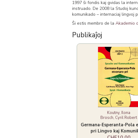
1997 ŝi fondis kaj gvidas la intern
instruado. De 2008 la Studoj ku
komunikado – internaciaj lingvoj p
Ŝi estis membro de la
Akademio d
Publikaĵoj
Koutny, Ilona
Brosch, Cyril Robert
Germana-Esperanta-Pola e
pri Lingvo kaj Komun
CHF10.00