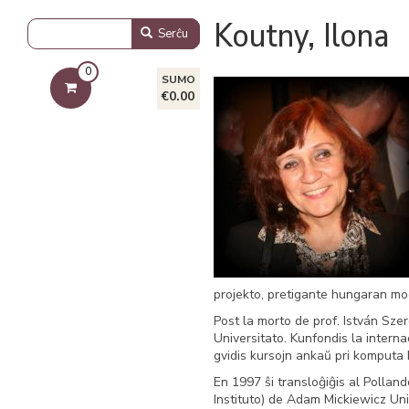
Koutny, Ilona
Serĉu
0
SUMO
€0.00
projekto, pretigante hungaran mo
Post la morto de prof. István Szer
Universitato. Kunfondis la interna
gvidis kursojn ankaŭ pri komputa 
En 1997 ŝi transloĝiĝis al Polland
Instituto) de Adam Mickiewicz Uni