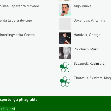
nisma Esperanta Movado
Anjo Amika
enta Esperanto-Ligo
Bokarjova, Antonina
 Interlingvistika Centro
Handzlik, Georgo
Rohrbach, Marc
Szczurek, Kazimierz
Thoræus-Ekström, Mar
 sperto iĝu pli agrabla.
da informoj