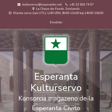
Skip
kulturservo@esperantio.net
+41 32 926 74 07
to
La Chaux-de-Fonds, Svislando
main
Klienta servo (laŭ UTC): LUN-VEN, 8h00-11h00 kaj 14h00-16h00
content
Menuo
Ensalutu
de
uzanto
Esperanta
Kulturservo
Konsorcia magazeno de la
Esperanta Civito