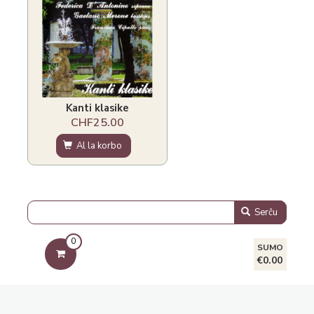
Kanti klasike
CHF25.00
Al la korbo
Serĉu
0
SUMO
€0.00