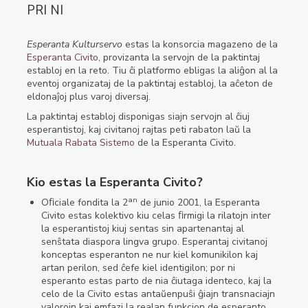
PRI NI
Esperanta Kulturservo
estas la konsorcia magazeno de la
Esperanta Civito
, provizanta la servojn de la paktintaj
establoj en la reto. Tiu ĉi platformo ebligas la aliĝon al la
eventoj organizataj de la paktintaj establoj, la aĉeton de
eldonaĵoj plus varoj diversaj.
La paktintaj establoj disponigas siajn servojn al ĉiuj
esperantistoj, kaj civitanoj rajtas peti rabaton laŭ la
Mutuala Rabata Sistemo
de la Esperanta Civito.
Kio estas la Esperanta Civito?
an
Oﬁciale fondita la 2
de junio 2001, la Esperanta
Civito estas kolektivo kiu celas ﬁrmigi la rilatojn inter
la esperantistoj kiuj sentas sin apartenantaj al
senŝtata diaspora lingva grupo. Esperantaj civitanoj
konceptas esperanton ne nur kiel komunikilon kaj
artan perilon, sed ĉefe kiel identigilon; por ni
esperanto estas parto de nia ĉiutaga identeco, kaj la
celo de la Civito estas antaŭenpuŝi ĝiajn transnaciajn
valorojn kaj emfazi la realan funkcion de esperanto