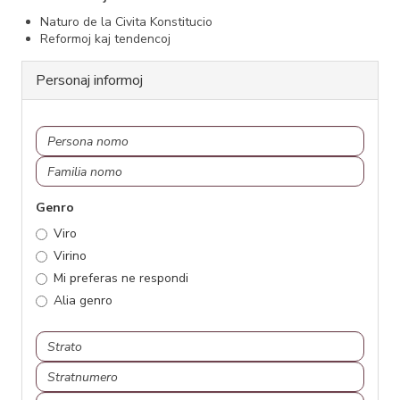
Naturo de la Civita Konstitucio
Reformoj kaj tendencoj
Personaj informoj
Persona
Nomo
nomo
Familia
nomo
Genro
Viro
Virino
Mi preferas ne respondi
Alia genro
Strato
Adreso
Stratnumero
Loĝloko