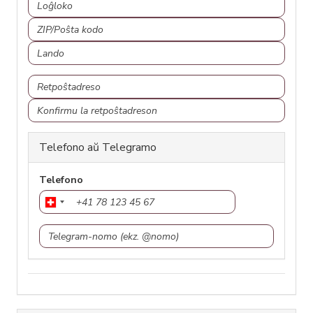
ZIP/Poŝta
kodo
Lando
Retpoŝtadreso
Retpoŝtadreso
Konfirmu
la
retpoŝtadreson
Telefono aŭ Telegramo
Telefono
Telegram-
nomo
(ekz.
@nomo)