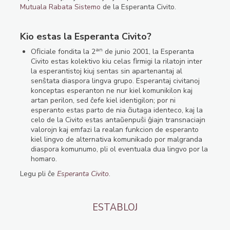
Mutuala Rabata Sistemo
de la Esperanta Civito.
Kio estas la Esperanta Civito?
an
Oﬁciale fondita la 2
de junio 2001, la Esperanta
Civito estas kolektivo kiu celas ﬁrmigi la rilatojn inter
la esperantistoj kiuj sentas sin apartenantaj al
senŝtata diaspora lingva grupo. Esperantaj civitanoj
konceptas esperanton ne nur kiel komunikilon kaj
artan perilon, sed ĉefe kiel identigilon; por ni
esperanto estas parto de nia ĉiutaga identeco, kaj la
celo de la Civito estas antaŭenpuŝi ĝiajn transnaciajn
valorojn kaj emfazi la realan funkcion de esperanto
kiel lingvo de alternativa komunikado por malgranda
diaspora komunumo, pli ol eventuala dua lingvo por la
homaro.
Legu pli ĉe
Esperanta Civito
.
ESTABLOJ