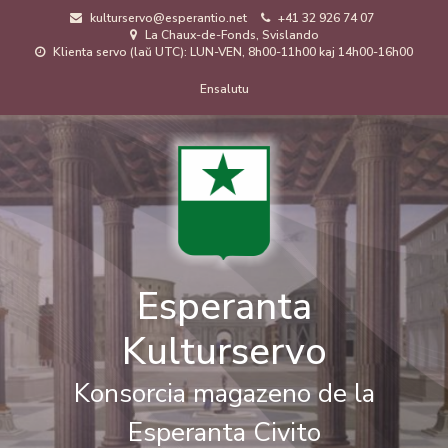
Skip
kulturservo@esperantio.net
+41 32 926 74 07
to
La Chaux-de-Fonds, Svislando
main
Klienta servo (laŭ UTC): LUN-VEN, 8h00-11h00 kaj 14h00-16h00
content
Menuo
Ensalutu
de
uzanto
Esperanta
Kulturservo
Konsorcia magazeno de la
Esperanta Civito