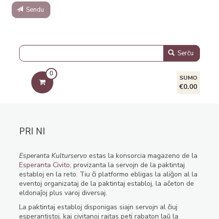
Sendu
Serĉu
0
SUMO
€0.00
PRI NI
Esperanta Kulturservo
estas la konsorcia magazeno de la
Esperanta Civito
, provizanta la servojn de la paktintaj
establoj en la reto. Tiu ĉi platformo ebligas la aliĝon al la
eventoj organizataj de la paktintaj establoj, la aĉeton de
eldonaĵoj plus varoj diversaj.
La paktintaj establoj disponigas siajn servojn al ĉiuj
esperantistoj, kaj civitanoj rajtas peti rabaton laŭ la