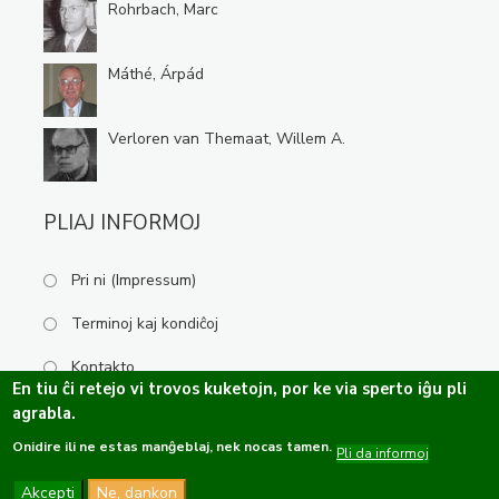
Rohrbach, Marc
Máthé, Árpád
Verloren van Themaat, Willem A.
PLIAJ INFORMOJ
Pri ni (Impressum)
Terminoj kaj kondiĉoj
Kontakto
En tiu ĉi retejo vi trovos kuketojn, por ke via sperto iĝu pli
agrabla.
Onidire ili ne estas manĝeblaj, nek nocas tamen.
Kopirajto ©2019-2026 Esperanta Kulturservo · Ĉiuj rajtoj rezervitaj.
Pli da informoj
Dizajno de
OPTASY
Programo de
Tramontána
Akcepti
Ne, dankon
Funkcio de
Drupal