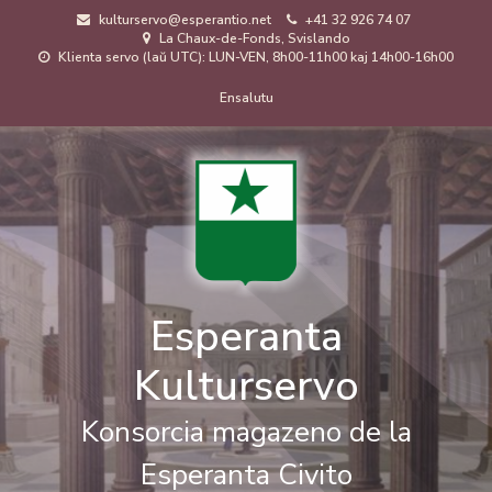
Skip
kulturservo@esperantio.net
+41 32 926 74 07
to
La Chaux-de-Fonds, Svislando
main
Klienta servo (laŭ UTC): LUN-VEN, 8h00-11h00 kaj 14h00-16h00
content
Menuo
Ensalutu
de
uzanto
Esperanta
Kulturservo
Konsorcia magazeno de la
Esperanta Civito