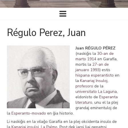
Ĉefa
navigado
Régulo Perez, Juan
Juan RÉGULO PÉREZ
(naskiĝis la
30-an de
marto
1914
en Garafía,
mortis la
27-an de
januaro
1993
) estis
hispana
esperantisto
en
la
Kanariaj Insuloj
,
profesoro
de la
universitato La Laguna
,
eldonisto de
Esperanta
literaturo
, unu el la plej
grandaj eminentuloj de
la
Esperanto-movado
en ĝia historio.
Li naskiĝis en la vilaĝo Garafía en la plej okcidenta insulo de
la
Kanariaj insuloj
,
La Palmo
. Post dek jaroj liaj gepatroj