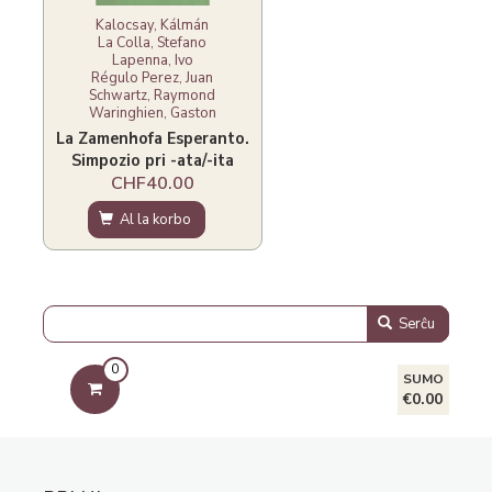
Kalocsay, Kálmán
La Colla, Stefano
Lapenna, Ivo
Régulo Perez, Juan
Schwartz, Raymond
Waringhien, Gaston
La Zamenhofa Esperanto.
Simpozio pri -ata/-ita
CHF40.00
Al la korbo
Serĉu
0
SUMO
€0.00