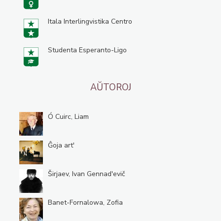
Itala Interlingvistika Centro
Studenta Esperanto-Ligo
AŬTOROJ
Ó Cuirc, Liam
Ĝoja art'
Širjaev, Ivan Gennad'evič
Banet-Fornalowa, Zofia