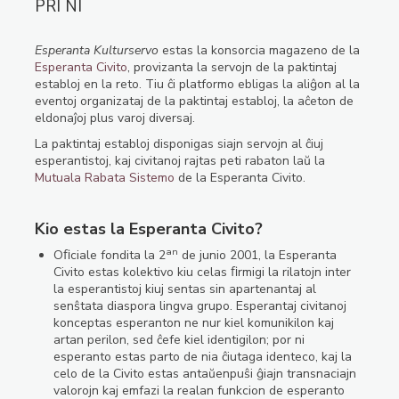
PRI NI
Esperanta Kulturservo
estas la konsorcia magazeno de la
Esperanta Civito
, provizanta la servojn de la paktintaj
establoj en la reto. Tiu ĉi platformo ebligas la aliĝon al la
eventoj organizataj de la paktintaj establoj, la aĉeton de
eldonaĵoj plus varoj diversaj.
La paktintaj establoj disponigas siajn servojn al ĉiuj
esperantistoj, kaj civitanoj rajtas peti rabaton laŭ la
Mutuala Rabata Sistemo
de la Esperanta Civito.
Kio estas la Esperanta Civito?
an
Oﬁciale fondita la 2
de junio 2001, la Esperanta
Civito estas kolektivo kiu celas ﬁrmigi la rilatojn inter
la esperantistoj kiuj sentas sin apartenantaj al
senŝtata diaspora lingva grupo. Esperantaj civitanoj
konceptas esperanton ne nur kiel komunikilon kaj
artan perilon, sed ĉefe kiel identigilon; por ni
esperanto estas parto de nia ĉiutaga identeco, kaj la
celo de la Civito estas antaŭenpuŝi ĝiajn transnaciajn
valorojn kaj emfazi la realan funkcion de esperanto