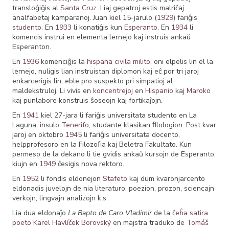
transloĝiĝis al
Santa Cruz
. Liaj gepatroj estis malriĉaj
analfabetaj kamparanoj. Juan kiel 15-jarulo (
1929
) fariĝis
studento
. En
1933
li konatiĝis kun
Esperanto
. En
1934
li
komencis instrui en elementa lernejo kaj instruis ankaŭ
Esperanton.
En
1936
komenciĝis la
hispana civila milito
, oni elpelis lin el la
lernejo, nuligis lian instruistan diplomon kaj eĉ por tri jaroj
enkarcerigis lin, eble pro suspekto pri simpatioj al
maldekstruloj. Li vivis en
koncentrejoj
en
Hispanio
kaj
Maroko
kaj punlabore konstruis ŝoseojn kaj fortikaĵojn.
En
1941
kiel 27-jara li fariĝis universitata studento en La
Laguna, insulo
Tenerifo
, studante klasikan ﬁlologion. Post kvar
jaroj en oktobro
1945
li fariĝis universitata docento,
helpprofesoro en la Filozoﬁa kaj Beletra Fakultato. Kun
permeso de la dekano li tie gvidis ankaŭ kursojn de Esperanto,
kiujn en
1949
ĉesigis nova rektoro.
En
1952
li fondis eldonejon
Stafeto
kaj dum kvaronjarcento
eldonadis juvelojn de nia literaturo, poezion, prozon, sciencajn
verkojn, lingvajn analizojn k.s.
Lia dua eldonaĵo
La Bapto de Caro Vladimir
de la
ĉeĥa
satira
poeto
Karel Havlíček Borovský
en majstra traduko de
Tomáš