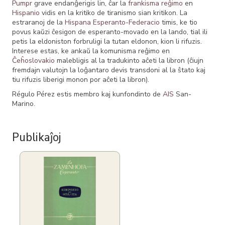
Pumpr
grave endanĝerigis lin, ĉar la
frankisma
reĝimo
en
Hispanio
vidis en la kritiko de tiranismo sian kritikon. La
estraranoj de la
Hispana Esperanto-Federacio
timis, ke tio
povus kaŭzi ĉesigon de esperanto-movado en la lando, tial ili
petis la eldoniston forbruligi la tutan eldonon, kion li rifuzis.
Interese estas, ke ankaŭ la komunisma reĝimo en
Ĉeĥoslovakio
malebligis al la tradukinto aĉeti la libron (ĉiujn
fremdajn valutojn la loĝantaro devis transdoni al la ŝtato kaj
tiu rifuzis liberigi monon por aĉeti la libron).
Régulo Pérez estis membro kaj kunfondinto de
AIS
San-
Marino.
Publikaĵoj