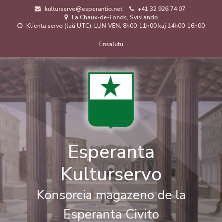
Skip
kulturservo@esperantio.net
+41 32 926 74 07
to
La Chaux-de-Fonds, Svislando
main
Klienta servo (laŭ UTC): LUN-VEN, 8h00-11h00 kaj 14h00-16h00
content
Menuo
Ensalutu
de
uzanto
Esperanta
Kulturservo
Konsorcia magazeno de la
Esperanta Civito