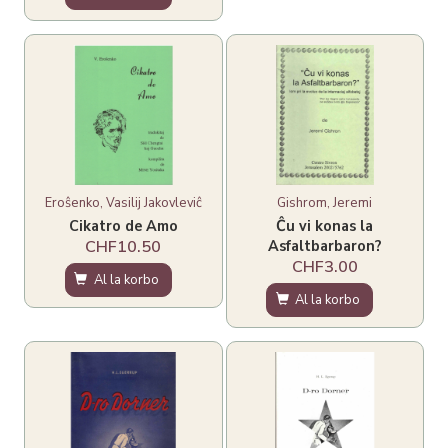
Eroŝenko, Vasilij Jakovleviĉ
Gishrom, Jeremi
Cikatro de Amo
Ĉu vi konas la
Asfaltbarbaron?
CHF10.50
CHF3.00
Al la korbo
Al la korbo