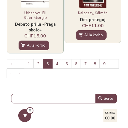
Urbanová, Eli
Kalocsay, Kálmán
Silfer, Giorgio
Dek prelegoj
Debato pri la «Praga
CHF11.00
skolo»
Al la korbo
CHF15.00
Al la korbo
Pagination
Unua
«
Antaŭa
‹
Paĝo
1
Paĝo
2
Aktuala
3
Paĝo
4
Paĝo
5
Paĝo
6
Paĝo
7
Paĝo
8
Paĝo
9
…
paĝo
paĝo
paĝo
Next
›
Last
»
page
page
Serĉu
0
SUMO
€0.00