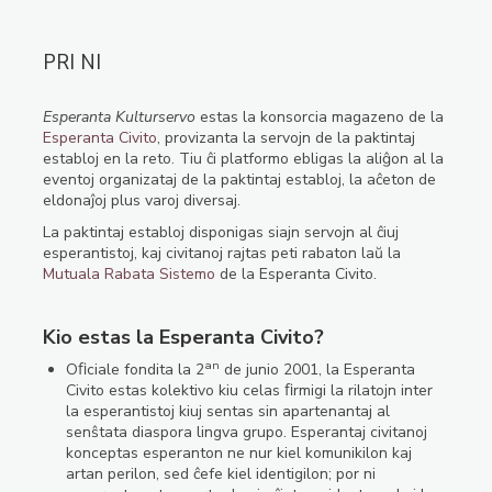
PRI NI
Esperanta Kulturservo
estas la konsorcia magazeno de la
Esperanta Civito
, provizanta la servojn de la paktintaj
establoj en la reto. Tiu ĉi platformo ebligas la aliĝon al la
eventoj organizataj de la paktintaj establoj, la aĉeton de
eldonaĵoj plus varoj diversaj.
La paktintaj establoj disponigas siajn servojn al ĉiuj
esperantistoj, kaj civitanoj rajtas peti rabaton laŭ la
Mutuala Rabata Sistemo
de la Esperanta Civito.
Kio estas la Esperanta Civito?
an
Oﬁciale fondita la 2
de junio 2001, la Esperanta
Civito estas kolektivo kiu celas ﬁrmigi la rilatojn inter
la esperantistoj kiuj sentas sin apartenantaj al
senŝtata diaspora lingva grupo. Esperantaj civitanoj
konceptas esperanton ne nur kiel komunikilon kaj
artan perilon, sed ĉefe kiel identigilon; por ni