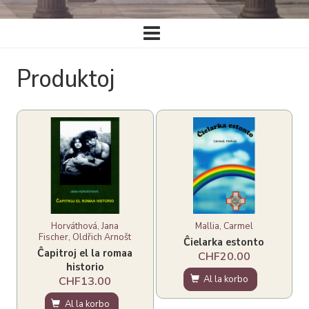
Ĉefa
navigado
Produktoj
Horváthová, Jana
Mallia, Carmel
Fischer, Oldřich Arnošt
Ĉielarka estonto
Ĉapitroj el la romaa
CHF20.00
historio
Al la korbo
CHF13.00
Al la korbo