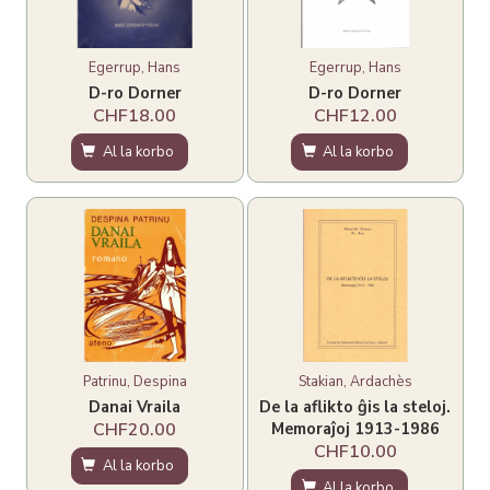
Egerrup, Hans
Egerrup, Hans
D-ro Dorner
D-ro Dorner
CHF18.00
CHF12.00
Al la korbo
Al la korbo
Patrinu, Despina
Stakian, Ardachès
Danai Vraila
De la aflikto ĝis la steloj.
Memoraĵoj 1913-1986
CHF20.00
CHF10.00
Al la korbo
Al la korbo