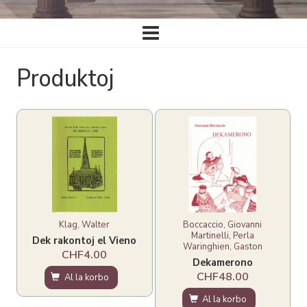
Ĉefa
navigado
Produktoj
Klag, Walter
Boccaccio, Giovanni
Martinelli, Perla
Dek rakontoj el Vieno
Waringhien, Gaston
CHF4.00
Dekamerono
CHF48.00
Al la korbo
Al la korbo