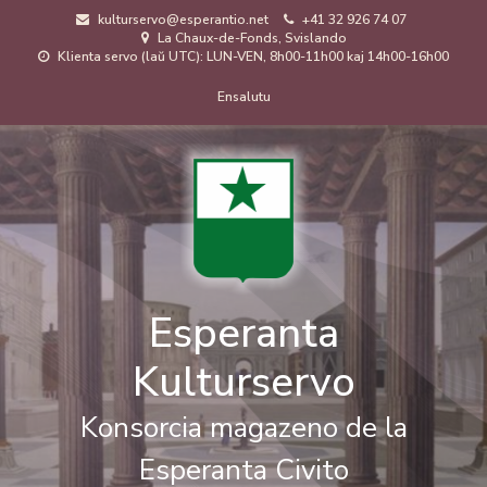
Skip
kulturservo@esperantio.net
+41 32 926 74 07
to
La Chaux-de-Fonds, Svislando
main
Klienta servo (laŭ UTC): LUN-VEN, 8h00-11h00 kaj 14h00-16h00
content
Menuo
Ensalutu
de
uzanto
Esperanta
Kulturservo
Konsorcia magazeno de la
Esperanta Civito