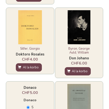
Silfer, Giorgio
Byron, George
Auld, William
Doktoro Rosales
Don Johano
CHF4.00
CHF6.00
Al la korbo
Al la korbo
Donaco
CHF5.00
Donaco
5