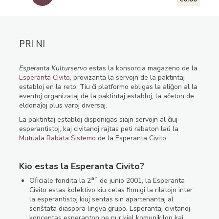
PRI NI
Esperanta Kulturservo
estas la konsorcia magazeno de la
Esperanta Civito
, provizanta la servojn de la paktintaj
establoj en la reto. Tiu ĉi platformo ebligas la aliĝon al la
eventoj organizataj de la paktintaj establoj, la aĉeton de
eldonaĵoj plus varoj diversaj.
La paktintaj establoj disponigas siajn servojn al ĉiuj
esperantistoj, kaj civitanoj rajtas peti rabaton laŭ la
Mutuala Rabata Sistemo
de la Esperanta Civito.
Kio estas la Esperanta Civito?
an
Oﬁciale fondita la 2
de junio 2001, la Esperanta
Civito estas kolektivo kiu celas ﬁrmigi la rilatojn inter
la esperantistoj kiuj sentas sin apartenantaj al
senŝtata diaspora lingva grupo. Esperantaj civitanoj
konceptas esperanton ne nur kiel komunikilon kaj