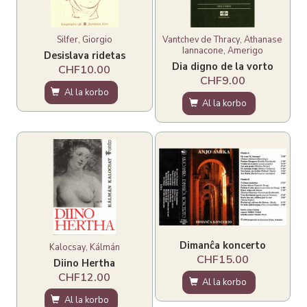
Silfer, Giorgio
Vantchev de Thracy, Athanase
Iannacone, Amerigo
Desislava ridetas
Dia digno de la vorto
CHF10.00
CHF9.00
Al la korbo
Al la korbo
Dimanĉa koncerto
Kalocsay, Kálmán
CHF15.00
Diino Hertha
CHF12.00
Al la korbo
Al la korbo