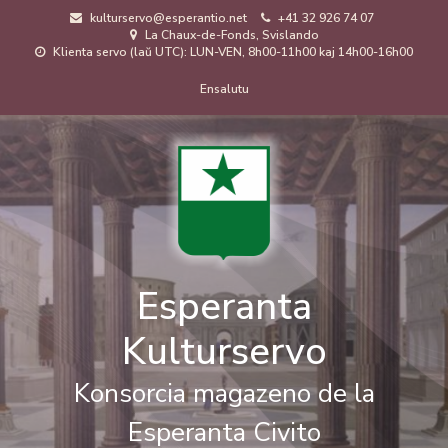
Skip
kulturservo@esperantio.net
+41 32 926 74 07
to
La Chaux-de-Fonds, Svislando
main
Klienta servo (laŭ UTC): LUN-VEN, 8h00-11h00 kaj 14h00-16h00
content
Menuo
Ensalutu
de
uzanto
Esperanta
Kulturservo
Konsorcia magazeno de la
Esperanta Civito