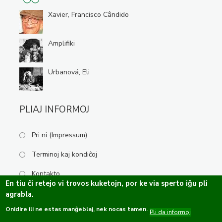
Xavier, Francisco Cândido
Amplifiki
Urbanová, Eli
PLIAJ INFORMOJ
Pri ni (Impressum)
Terminoj kaj kondiĉoj
Kontakto
En tiu ĉi retejo vi trovos kuketojn, por ke via sperto iĝu pli
agrabla.
Onidire ili ne estas manĝeblaj, nek nocas tamen.
Kopirajto ©2019-2026 Esperanta Kulturservo · Ĉiuj rajtoj rezervitaj.
Pli da informoj