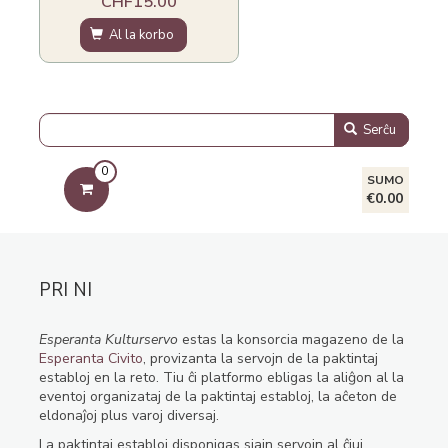
CHF15.00
Al la korbo
Serĉu
0
SUMO
€0.00
PRI NI
Esperanta Kulturservo
estas la konsorcia magazeno de la
Esperanta Civito
, provizanta la servojn de la paktintaj
establoj en la reto. Tiu ĉi platformo ebligas la aliĝon al la
eventoj organizataj de la paktintaj establoj, la aĉeton de
eldonaĵoj plus varoj diversaj.
La paktintaj establoj disponigas siajn servojn al ĉiuj