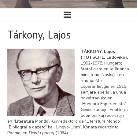
Ĉefa
navigado
Tárkony, Lajos
TÁRKONY, Lajos
(TOTSCHE, Ludoviko).
1902-1978. Hungaro;
ŝtatoﬁcisto en la ﬁnanca
ministerio. Naskiĝis en
Budapeŝto.
Esperantistiĝis en 1919;
samjare aperis lia unua
noveltraduko en
“Hungara Esperantisto”.
Gvidis kursojn. Publikigis
poemojn kaj recenzojn
en “Literatura Mondo”. Kunredaktoro de “Literatura Mondo”,
“Bibliograﬁa gazeto” kaj “Lingvo-Libro”. Konata recenzinto.
Poemoj en
Dekdu poetoj
(1934).