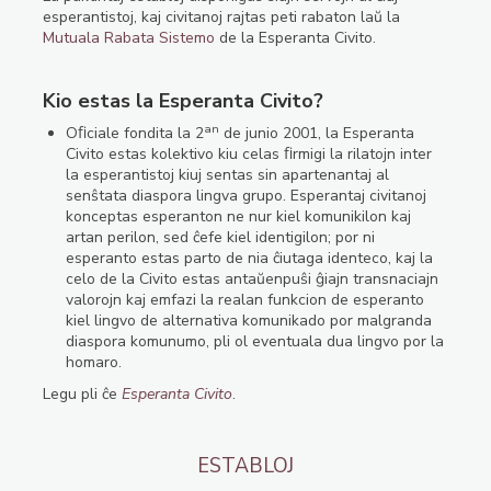
esperantistoj, kaj civitanoj rajtas peti rabaton laŭ la
Mutuala Rabata Sistemo
de la Esperanta Civito.
Kio estas la Esperanta Civito?
an
Oﬁciale fondita la 2
de junio 2001, la Esperanta
Civito estas kolektivo kiu celas ﬁrmigi la rilatojn inter
la esperantistoj kiuj sentas sin apartenantaj al
senŝtata diaspora lingva grupo. Esperantaj civitanoj
konceptas esperanton ne nur kiel komunikilon kaj
artan perilon, sed ĉefe kiel identigilon; por ni
esperanto estas parto de nia ĉiutaga identeco, kaj la
celo de la Civito estas antaŭenpuŝi ĝiajn transnaciajn
valorojn kaj emfazi la realan funkcion de esperanto
kiel lingvo de alternativa komunikado por malgranda
diaspora komunumo, pli ol eventuala dua lingvo por la
homaro.
Legu pli ĉe
Esperanta Civito
.
ESTABLOJ