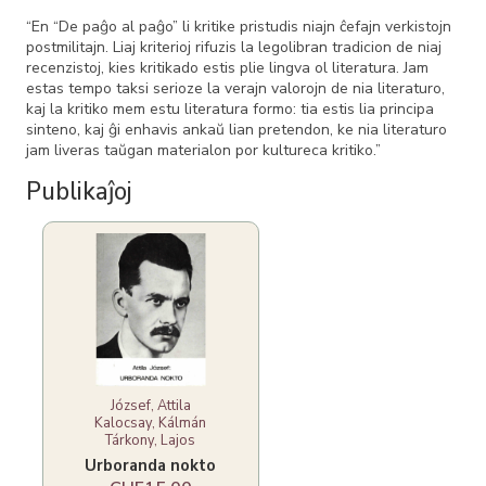
“En “De paĝo al paĝo” li kritike pristudis niajn ĉefajn verkistojn
postmilitajn. Liaj kriterioj rifuzis la legolibran tradicion de niaj
recenzistoj, kies kritikado estis plie lingva ol literatura. Jam
estas tempo taksi serioze la verajn valorojn de nia literaturo,
kaj la kritiko mem estu literatura formo: tia estis lia principa
sinteno, kaj ĝi enhavis ankaŭ lian pretendon, ke nia literaturo
jam liveras taŭgan materialon por kultureca kritiko.”
Publikaĵoj
József, Attila
Kalocsay, Kálmán
Tárkony, Lajos
Urboranda nokto