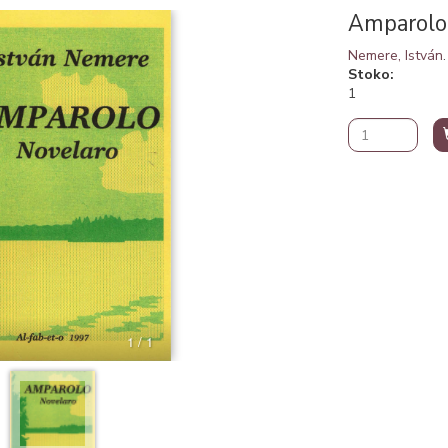
Amparolo
Nemere, István
Stoko
1
1 / 1