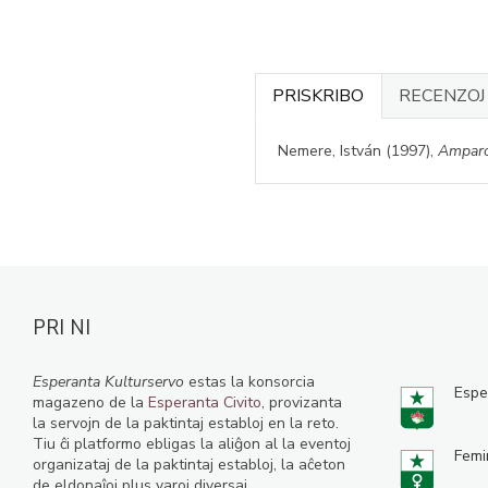
PRISKRIBO
RECENZO
Nemere, István (1997),
Ampar
PRI NI
Esperanta Kulturservo
estas la konsorcia
Espe
magazeno de la
Esperanta Civito
, provizanta
la servojn de la paktintaj establoj en la reto.
Tiu ĉi platformo ebligas la aliĝon al la eventoj
Femi
organizataj de la paktintaj establoj, la aĉeton
de eldonaĵoj plus varoj diversaj.