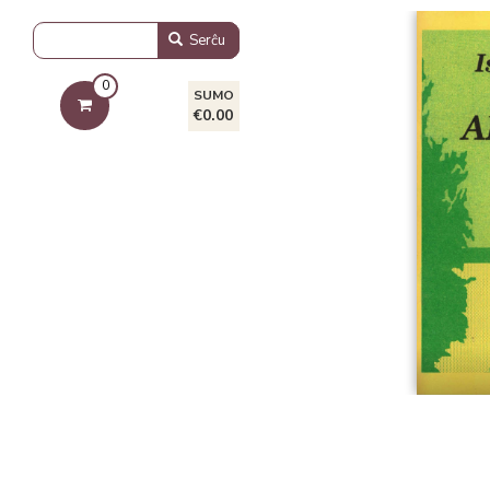
Serĉu
0
SUMO
€0.00