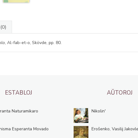
J
(0)
olo
, Al-fab-et-o, Skövde, pp. 80.
ESTABLOJ
AŬTOROJ
ranta Naturamikaro
Nikolin'
nisma Esperanta Movado
Eroŝenko, Vasilij Jakovle