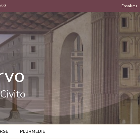
h00
Menu
Ensalutu
de
uzan
rvo
Civito
RSE
PLURMEDIE