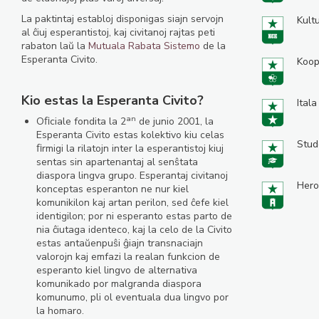
La paktintaj establoj disponigas siajn servojn
Kult
al ĉiuj esperantistoj, kaj civitanoj rajtas peti
rabaton laŭ la
Mutuala Rabata Sistemo
de la
Esperanta Civito.
Koop
Kio estas la Esperanta Civito?
Itala
an
Oﬁciale fondita la 2
de junio 2001, la
Esperanta Civito estas kolektivo kiu celas
Stud
ﬁrmigi la rilatojn inter la esperantistoj kiuj
sentas sin apartenantaj al senŝtata
diaspora lingva grupo. Esperantaj civitanoj
Hero
konceptas esperanton ne nur kiel
komunikilon kaj artan perilon, sed ĉefe kiel
identigilon; por ni esperanto estas parto de
nia ĉiutaga identeco, kaj la celo de la Civito
estas antaŭenpuŝi ĝiajn transnaciajn
valorojn kaj emfazi la realan funkcion de
esperanto kiel lingvo de alternativa
komunikado por malgranda diaspora
komunumo, pli ol eventuala dua lingvo por
la homaro.