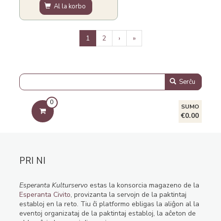
Al la korbo
Pagination
Aktuala
1
Paĝo
2
Next
›
Last
»
paĝo
page
page
Serĉu
0
SUMO
€0.00
PRI NI
Esperanta Kulturservo
estas la konsorcia magazeno de la
Esperanta Civito
, provizanta la servojn de la paktintaj
establoj en la reto. Tiu ĉi platformo ebligas la aliĝon al la
eventoj organizataj de la paktintaj establoj, la aĉeton de