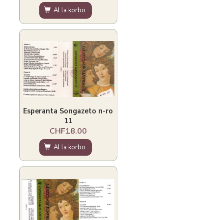
Al la korbo
Esperanta Songazeto n-ro
11
CHF18.00
Al la korbo