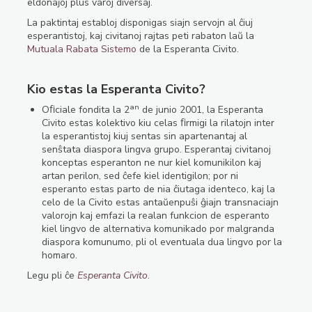
eldonaĵoj plus varoj diversaj.
La paktintaj establoj disponigas siajn servojn al ĉiuj
esperantistoj, kaj civitanoj rajtas peti rabaton laŭ la
Mutuala Rabata Sistemo
de la Esperanta Civito.
Kio estas la Esperanta Civito?
an
Oﬁciale fondita la 2
de junio 2001, la Esperanta
Civito estas kolektivo kiu celas ﬁrmigi la rilatojn inter
la esperantistoj kiuj sentas sin apartenantaj al
senŝtata diaspora lingva grupo. Esperantaj civitanoj
konceptas esperanton ne nur kiel komunikilon kaj
artan perilon, sed ĉefe kiel identigilon; por ni
esperanto estas parto de nia ĉiutaga identeco, kaj la
celo de la Civito estas antaŭenpuŝi ĝiajn transnaciajn
valorojn kaj emfazi la realan funkcion de esperanto
kiel lingvo de alternativa komunikado por malgranda
diaspora komunumo, pli ol eventuala dua lingvo por la
homaro.
Legu pli ĉe
Esperanta Civito
.