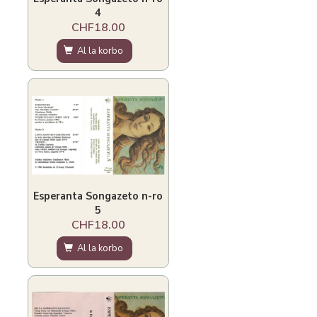
4
CHF18.00
Al la korbo
Esperanta Songazeto n-ro
5
CHF18.00
Al la korbo