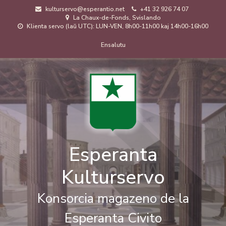
Skip
kulturservo@esperantio.net
+41 32 926 74 07
to
La Chaux-de-Fonds, Svislando
main
Klienta servo (laŭ UTC): LUN-VEN, 8h00-11h00 kaj 14h00-16h00
content
Menuo
Ensalutu
de
uzanto
Esperanta
Kulturservo
Konsorcia magazeno de la
Esperanta Civito