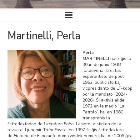
Ĉefa
navigado
Martinelli, Perla
Perla
MARTINELLI
naskiĝis la
30an de junio 1938,
italdevena, ŝi estas
esperantisto de post
1952, publicisto kaj
vicprezidanto de LF-koop
por la mandato (2024-
2026). Ŝi aktivis ekde
1972 en la medio “La
Patrolo”, kaj en 1980
transprenis la
ĉefredaktadon de
Literatura Foiro
. Lasinte la stirilon de la
revuo al Ljubomir Trifonĉovski, en 1997 ŝi iĝis ĉefredaktoro
de
Heroldo de Esperanto
dum kvindek numeroj kaj de 2006 ĝis