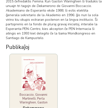
2015 ĉefredaktis
Femina
. Kun Gaston Waringhien ŝi tradukis la
unuajn tri tagojn de
Dekamerono
de Giovanni Boccaccio.
Akademiano de Esperanto ekde 1988, ŝi estis elektita
ĝenerala sekretario de la Akademio en 1996: ĝis nun la sola
virino kiu okupis estraran postenon en la lingva institucio. Ŝi
partoprenis en la fondo de pluraj gravaj iniciatoj, interalie la
Esperanta PEN-Centro, kies akcepton ĉe PEN Internacia ŝi
atingis en 1993 kiel delegito ĉe la tiama Mondkongreso en
Santiago de Kampustelo.
Publikaĵoj
Boccaccio, Giovanni
Martinelli, Perla
Waringhien, Gaston