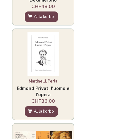
Dekamerono
CHF48.00
Al la korbo
Martinelli, Perla
Edmond Privat, l'uomo e
l'opera
CHF36.00
Al la korbo