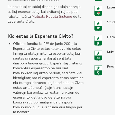
La paktintaj establoj disponigas siajn servojn
Espe
al ĉiuj esperantistoj, kaj civitanoj rajtas peti
rabaton laŭ la
Mutuala Rabata Sistemo
de la
Esperanta Civito.
Stud
Kio estas la Esperanta Civito?
Hero
an
Oﬁciale fondita la 2
de junio 2001, la
Esperanta Civito estas kolektivo kiu celas
Kult
ﬁrmigi la rilatojn inter la esperantistoj kiuj
sentas sin apartenantaj al senŝtata
diaspora lingva grupo. Esperantaj civitanoj
Femi
konceptas esperanton ne nur kiel
komunikilon kaj artan perilon, sed ĉefe kiel
identigilon; por ni esperanto estas parto de
nia ĉiutaga identeco, kaj la celo de la Civito
estas antaŭenpuŝi ĝiajn transnaciajn
valorojn kaj emfazi la realan funkcion de
esperanto kiel lingvo de alternativa
komunikado por malgranda diaspora
komunumo, pli ol eventuala dua lingvo por
la homaro.