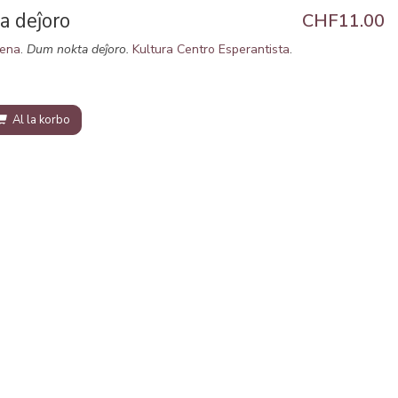
a deĵoro
CHF11.00
vena
.
Dum nokta deĵoro.
Kultura Centro Esperantista
.
Al la korbo