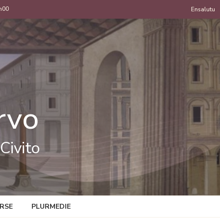
h00
Menu
Ensalutu
de
uzan
rvo
Civito
RSE
PLURMEDIE