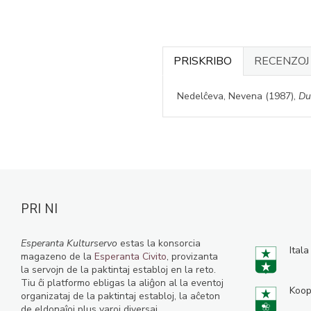
PRISKRIBO
RECENZO
Nedelĉeva, Nevena (1987),
Du
PRI NI
Esperanta Kulturservo
estas la konsorcia
Itala
magazeno de la
Esperanta Civito
, provizanta
la servojn de la paktintaj establoj en la reto.
Tiu ĉi platformo ebligas la aliĝon al la eventoj
Koop
organizataj de la paktintaj establoj, la aĉeton
de eldonaĵoj plus varoj diversaj.