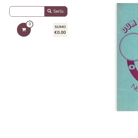
Serĉu
0
SUMO
€0.00