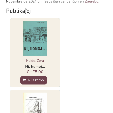
Novembre de 2024 oni festis ŝian centjariĝon en
Zagrebo
.
Publikaĵoj
Heide, Zora
Ni, homoj...
CHF5.00
Al la korbo