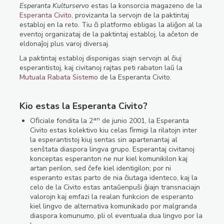
Esperanta Kulturservo
estas la konsorcia magazeno de la
Esperanta Civito
, provizanta la servojn de la paktintaj
establoj en la reto. Tiu ĉi platformo ebligas la aliĝon al la
eventoj organizataj de la paktintaj establoj, la aĉeton de
eldonaĵoj plus varoj diversaj.
La paktintaj establoj disponigas siajn servojn al ĉiuj
esperantistoj, kaj civitanoj rajtas peti rabaton laŭ la
Mutuala Rabata Sistemo
de la Esperanta Civito.
Kio estas la Esperanta Civito?
an
Oﬁciale fondita la 2
de junio 2001, la Esperanta
Civito estas kolektivo kiu celas ﬁrmigi la rilatojn inter
la esperantistoj kiuj sentas sin apartenantaj al
senŝtata diaspora lingva grupo. Esperantaj civitanoj
konceptas esperanton ne nur kiel komunikilon kaj
artan perilon, sed ĉefe kiel identigilon; por ni
esperanto estas parto de nia ĉiutaga identeco, kaj la
celo de la Civito estas antaŭenpuŝi ĝiajn transnaciajn
valorojn kaj emfazi la realan funkcion de esperanto
kiel lingvo de alternativa komunikado por malgranda
diaspora komunumo, pli ol eventuala dua lingvo por la