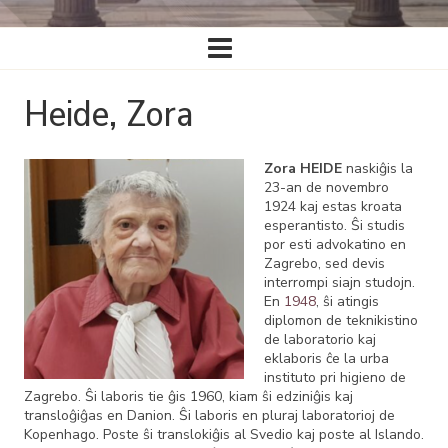
Ĉefa
navigado
Heide, Zora
Zora HEIDE
naskiĝis la
23-an de novembro
1924 kaj estas kroata
esperantisto. Ŝi studis
por esti advokatino en
Zagrebo, sed devis
interrompi siajn studojn.
En
1948
, ŝi atingis
diplomon de teknikistino
de laboratorio kaj
eklaboris ĉe la urba
instituto pri higieno de
Zagrebo. Ŝi laboris tie ĝis 1960, kiam ŝi edziniĝis kaj
transloĝiĝas en Danion. Ŝi laboris en pluraj laboratorioj de
Kopenhago. Poste ŝi translokiĝis al Svedio kaj poste al Islando.