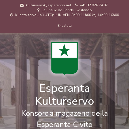
Skip
kulturservo@esperantio.net
+41 32 926 74 07
to
La Chaux-de-Fonds, Svislando
main
Klienta servo (laŭ UTC): LUN-VEN, 8h00-11h00 kaj 14h00-16h00
content
Menuo
Ensalutu
de
uzanto
Esperanta
Kulturservo
Konsorcia magazeno de la
Esperanta Civito