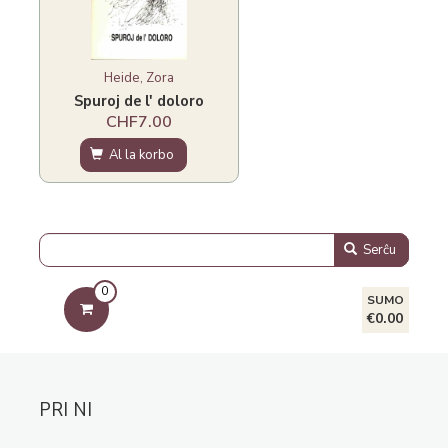
Heide, Zora
Spuroj de l' doloro
CHF7.00
Al la korbo
Serĉu
0
SUMO
€0.00
PRI NI