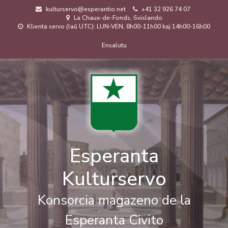
Skip
kulturservo@esperantio.net
+41 32 926 74 07
to
La Chaux-de-Fonds, Svislando
main
Klienta servo (laŭ UTC): LUN-VEN, 8h00-11h00 kaj 14h00-16h00
content
Menuo
Ensalutu
de
uzanto
Esperanta
Kulturservo
Konsorcia magazeno de la
Esperanta Civito