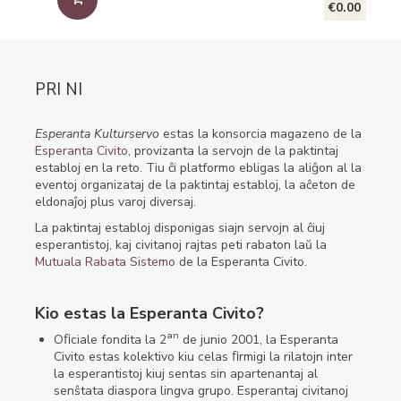
€0.00
PRI NI
Esperanta Kulturservo
estas la konsorcia magazeno de la
Esperanta Civito
, provizanta la servojn de la paktintaj
establoj en la reto. Tiu ĉi platformo ebligas la aliĝon al la
eventoj organizataj de la paktintaj establoj, la aĉeton de
eldonaĵoj plus varoj diversaj.
La paktintaj establoj disponigas siajn servojn al ĉiuj
esperantistoj, kaj civitanoj rajtas peti rabaton laŭ la
Mutuala Rabata Sistemo
de la Esperanta Civito.
Kio estas la Esperanta Civito?
an
Oﬁciale fondita la 2
de junio 2001, la Esperanta
Civito estas kolektivo kiu celas ﬁrmigi la rilatojn inter
la esperantistoj kiuj sentas sin apartenantaj al
senŝtata diaspora lingva grupo. Esperantaj civitanoj