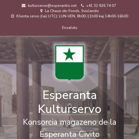
Skip
kulturservo@esperantio.net
+41 32 926 74 07
to
La Chaux-de-Fonds, Svislando
main
Klienta servo (laŭ UTC): LUN-VEN, 8h00-11h00 kaj 14h00-16h00
content
Menuo
Ensalutu
de
uzanto
Esperanta
Kulturservo
Konsorcia magazeno de la
Esperanta Civito