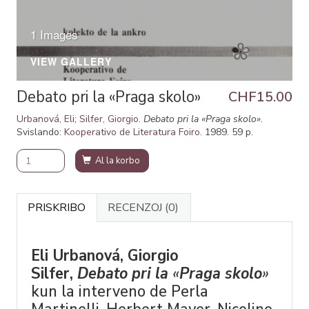
1 Images
VIEW GALLERY
Debato pri la «Praga skolo»
CHF15.00
Urbanová, Eli
;
Silfer, Giorgio
.
Debato pri la «Praga skolo».
Svislando:
Kooperativo de Literatura Foiro
. 1989. 59 p.
Al la korbo
PRISKRIBO
RECENZOJ
(0)
Eli Urbanová, Giorgio
Silfer,
Debato pri la
«
Praga skolo
»
kun la interveno de Perla