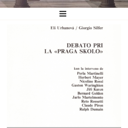
Ĉefa
navigado