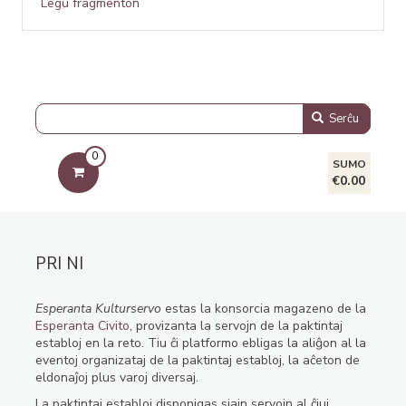
Legu fragmenton
Serĉu
0
SUMO
€0.00
PRI NI
Esperanta Kulturservo
estas la konsorcia magazeno de la
Esperanta Civito
, provizanta la servojn de la paktintaj
establoj en la reto. Tiu ĉi platformo ebligas la aliĝon al la
eventoj organizataj de la paktintaj establoj, la aĉeton de
eldonaĵoj plus varoj diversaj.
La paktintaj establoj disponigas siajn servojn al ĉiuj