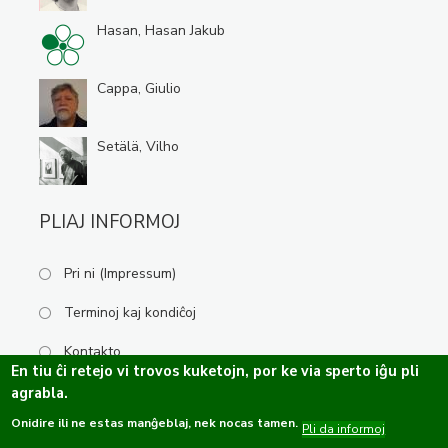
Hasan, Hasan Jakub
Cappa, Giulio
Setälä, Vilho
PLIAJ INFORMOJ
Pri ni (Impressum)
Terminoj kaj kondiĉoj
Kontakto
En tiu ĉi retejo vi trovos kuketojn, por ke via sperto iĝu pli
agrabla.
Onidire ili ne estas manĝeblaj, nek nocas tamen.
Kopirajto ©2019-2026 Esperanta Kulturservo · Ĉiuj rajtoj rezervitaj.
Pli da informoj