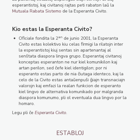
esperantistoj, kaj civitanoj rajtas peti rabaton laŭ la
Mutuala Rabata Sistemo
de la Esperanta Civito.
Kio estas la Esperanta Civito?
an
Oﬁciale fondita la 2
de junio 2001, la Esperanta
Civito estas kolektivo kiu celas ﬁrmigi la rilatojn inter
la esperantistoj kiuj sentas sin apartenantaj al
senŝtata diaspora lingva grupo. Esperantaj civitanoj
konceptas esperanton ne nur kiel komunikilon kaj
artan perilon, sed ĉefe kiel identigilon; por ni
esperanto estas parto de nia ĉiutaga identeco, kaj la
celo de la Civito estas antaŭenpuŝi ĝiajn transnaciajn
valorojn kaj emfazi la realan funkcion de esperanto
kiel lingvo de alternativa komunikado por malgranda
diaspora komunumo, pli ol eventuala dua lingvo por la
homaro.
Legu pli ĉe
Esperanta Civito
.
ESTABLOJ