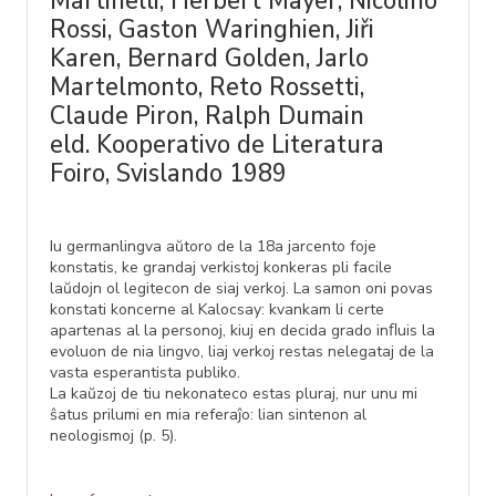
Martinelli, Herbert Mayer, Nicolino
Rossi, Gaston Waringhien, Jiři
Karen, Bernard Golden, Jarlo
Martelmonto, Reto Rossetti,
Claude Piron, Ralph Dumain
eld. Kooperativo de Literatura
Foiro, Svislando 1989
Iu germanlingva aŭtoro de la 18a jarcento foje
konstatis, ke grandaj verkistoj konkeras pli facile
laŭdojn ol legitecon de siaj verkoj. La samon oni povas
konstati koncerne al Kalocsay: kvankam li certe
apartenas al la personoj, kiuj en decida grado inﬂuis la
evoluon de nia lingvo, liaj verkoj restas nelegataj de la
vasta esperantista publiko.
La kaŭzoj de tiu nekonateco estas pluraj, nur unu mi
ŝatus prilumi en mia referaĵo: lian sintenon al
neologismoj (p. 5).