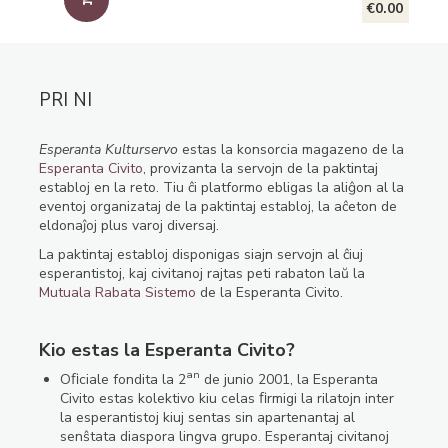
€0.00
PRI NI
Esperanta Kulturservo
estas la konsorcia magazeno de la
Esperanta Civito
, provizanta la servojn de la paktintaj
establoj en la reto. Tiu ĉi platformo ebligas la aliĝon al la
eventoj organizataj de la paktintaj establoj, la aĉeton de
eldonaĵoj plus varoj diversaj.
La paktintaj establoj disponigas siajn servojn al ĉiuj
esperantistoj, kaj civitanoj rajtas peti rabaton laŭ la
Mutuala Rabata Sistemo
de la Esperanta Civito.
Kio estas la Esperanta Civito?
an
Oﬁciale fondita la 2
de junio 2001, la Esperanta
Civito estas kolektivo kiu celas ﬁrmigi la rilatojn inter
la esperantistoj kiuj sentas sin apartenantaj al
senŝtata diaspora lingva grupo. Esperantaj civitanoj