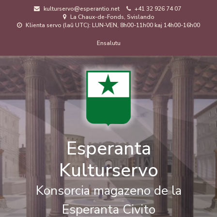
Skip
kulturservo@esperantio.net
+41 32 926 74 07
to
La Chaux-de-Fonds, Svislando
main
Klienta servo (laŭ UTC): LUN-VEN, 8h00-11h00 kaj 14h00-16h00
content
Menuo
Ensalutu
de
uzanto
Esperanta
Kulturservo
Konsorcia magazeno de la
Esperanta Civito