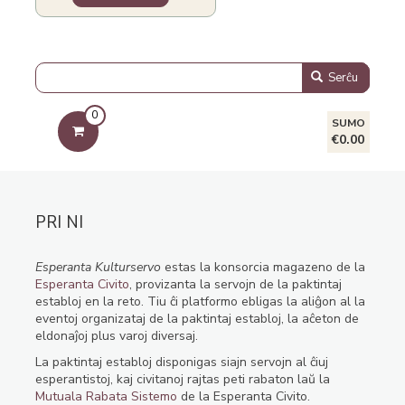
Serĉu
0
SUMO
€0.00
PRI NI
Esperanta Kulturservo
estas la konsorcia magazeno de la
Esperanta Civito
, provizanta la servojn de la paktintaj
establoj en la reto. Tiu ĉi platformo ebligas la aliĝon al la
eventoj organizataj de la paktintaj establoj, la aĉeton de
eldonaĵoj plus varoj diversaj.
La paktintaj establoj disponigas siajn servojn al ĉiuj
esperantistoj, kaj civitanoj rajtas peti rabaton laŭ la
Mutuala Rabata Sistemo
de la Esperanta Civito.