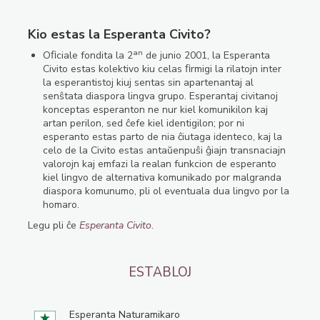
Kio estas la Esperanta Civito?
an
Oﬁciale fondita la 2
de junio 2001, la Esperanta
Civito estas kolektivo kiu celas ﬁrmigi la rilatojn inter
la esperantistoj kiuj sentas sin apartenantaj al
senŝtata diaspora lingva grupo. Esperantaj civitanoj
konceptas esperanton ne nur kiel komunikilon kaj
artan perilon, sed ĉefe kiel identigilon; por ni
esperanto estas parto de nia ĉiutaga identeco, kaj la
celo de la Civito estas antaŭenpuŝi ĝiajn transnaciajn
valorojn kaj emfazi la realan funkcion de esperanto
kiel lingvo de alternativa komunikado por malgranda
diaspora komunumo, pli ol eventuala dua lingvo por la
homaro.
Legu pli ĉe
Esperanta Civito
.
ESTABLOJ
Esperanta Naturamikaro