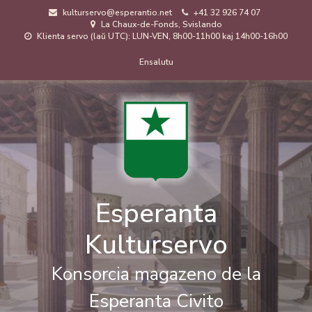
Skip
kulturservo@esperantio.net
+41 32 926 74 07
to
La Chaux-de-Fonds, Svislando
main
Klienta servo (laŭ UTC): LUN-VEN, 8h00-11h00 kaj 14h00-16h00
content
Menuo
Ensalutu
de
uzanto
Esperanta
Kulturservo
Konsorcia magazeno de la
Esperanta Civito