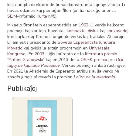
kiel dungita direktoro de ﬁrmao konstruanta lignajn vilaojn. Li
havas edzinon kaj plenaĝan ﬁlon (pri lia naskiĝo anoncis
SEJM
-informilo
Kurte
№5).
Mikaelo Bronŝtejn esperantistiĝis en
1962
. Li verkis kelkcent
poemojn kaj kantojn; haveblas
kompaktaj diskoj
kaj
sonkasedoj
kun liaj kantoj. Krome li originale verkis kaj tradukis 23 librojn.
Li iam estis prezidanto de
Sovetia Esperantista Junulara
Movado
kaj gvidis la artajn programojn en
Universalaj
Kongresoj
. En
2003
li iĝis laŭreato de la
literatura premio
“
Antoni Grabowski
” kaj en 2013 de la
OSIEK-premio
pro
Dek
tagoj de kapitano Postnikov
. Verkas poemojn ankaŭ ruslingve.
En 2021 la Akademio de Esperanto atribuis al lia verko
Mi
stelojn jungis al revado
la premion
Laŭro de la Akademio
.
Publikaĵoj