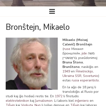
Ĉefa
navigado
Bronŝtejn, Mikaelo
Mikaelo (Moisej
Caleviĉ) Bronŝtejn
(
ruse
Михаил
Бронштейн
,
jide
משה
בראָנשטיין; pseŭdonimoj:
Bruna Ŝtono
,
Brunŝtono
, naskiĝis en
1949
en
Ĥmelnickijo
,
Ukraina SSR
,
Sovetunio
)
estas
rusia esperantisto
.
En la aĝo de 18 jaroj li
translokiĝis al Rusio por
studi kaj ĝis hodiaŭ restis tie. En
1972
li ﬁnstudis
elektroteknikon
kaj
ĵurnalismon
. Li laboris kiel
inĝeniero
en
Tiĥvin
kaj
Vorkuta
.
Nun
li loĝas denove en
Tiĥvin
kaj laboras