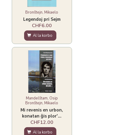
Bronŝtejn, Mikaelo
Legendoj pri Sejm
CHF6.00
Al la korbo
Mandelŝtam, Osip
Bronŝtejn, Mikaelo
Mi revenis en urbon,
konatan ĝis plor'...
CHF12.00
Al la korbo