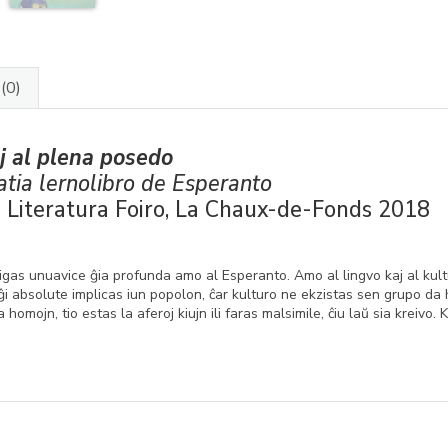
J
(0)
j al plena posedo
tia lernolibro de Esperanto
e Literatura Foiro, La Chaux-de-Fonds 2018
rigas unuavice ĝia profunda amo al Esperanto. Amo al lingvo kaj al kultu
 ĝi absolute implicas iun popolon, ĉar kulturo ne ekzistas sen grupo da 
a homojn, tio estas la aferoj kiujn ili faras malsimile, ĉiu laŭ sia kreivo. 