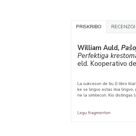
PRISKRIBO
RECENZO
William Auld,
Paŝo
Perfektiga krestoma
eld. Kooperativo d
La sukceson de tiu ĉi libro kla
ke se lingvo estas mia lingvo,
ne la similecon. Kio distingas l
Legu fragmenton