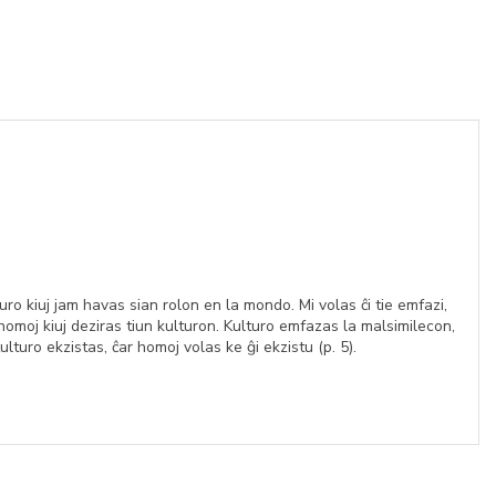
ro kiuj jam havas sian rolon en la mondo. Mi volas ĉi tie emfazi,
homoj kiuj deziras tiun kulturon. Kulturo emfazas la malsimilecon,
Kulturo ekzistas, ĉar homoj volas ke ĝi ekzistu (p. 5).