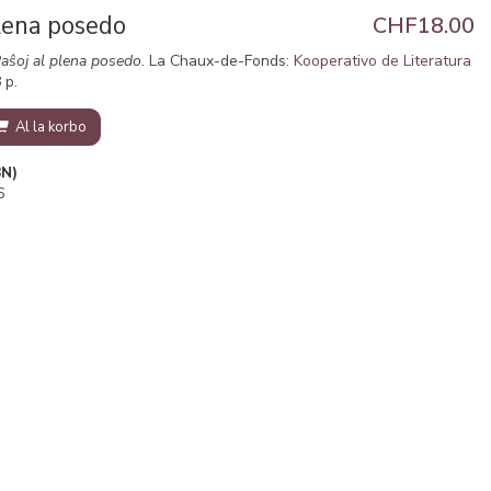
plena posedo
CHF18.00
aŝoj al plena posedo.
La Chaux-de-Fonds:
Kooperativo de Literatura
 p.
Al la korbo
BN)
6