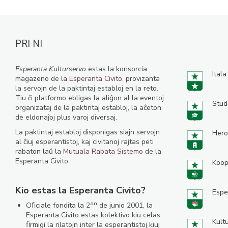
PRI NI
Esperanta Kulturservo
estas la konsorcia
Itala
magazeno de la
Esperanta Civito
, provizanta
la servojn de la paktintaj establoj en la reto.
Tiu ĉi platformo ebligas la aliĝon al la eventoj
Stud
organizataj de la paktintaj establoj, la aĉeton
de eldonaĵoj plus varoj diversaj.
La paktintaj establoj disponigas siajn servojn
Hero
al ĉiuj esperantistoj, kaj civitanoj rajtas peti
rabaton laŭ la
Mutuala Rabata Sistemo
de la
Esperanta Civito.
Koop
Kio estas la Esperanta Civito?
Espe
an
Oﬁciale fondita la 2
de junio 2001, la
Esperanta Civito estas kolektivo kiu celas
Kult
ﬁrmigi la rilatojn inter la esperantistoj kiuj