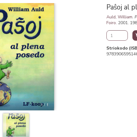
Paŝoj al 
Auld, William
.
P
Foiro
. 2001. 198
Striokodo (IS
978390659514