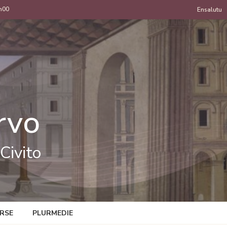
h00
Menu
Ensalutu
de
uzan
rvo
Civito
RSE
PLURMEDIE