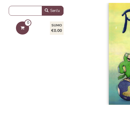
Serĉu
0
SUMO
€0.00