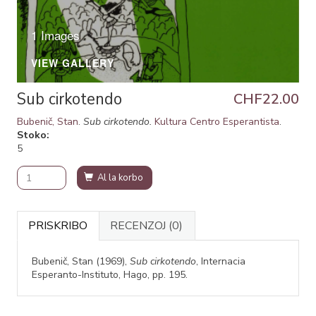
1 Images
VIEW GALLERY
Sub cirkotendo
CHF22.00
Bubenič, Stan
.
Sub cirkotendo.
Kultura Centro Esperantista
.
Stoko
5
Al la korbo
PRISKRIBO
RECENZOJ
(0)
Bubenič, Stan (1969),
Sub cirkotendo
, Internacia
Esperanto-Instituto, Hago, pp. 195.