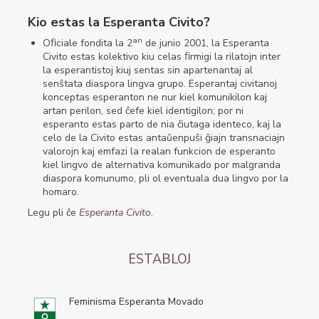
Kio estas la Esperanta Civito?
an
Oﬁciale fondita la 2
de junio 2001, la Esperanta
Civito estas kolektivo kiu celas ﬁrmigi la rilatojn inter
la esperantistoj kiuj sentas sin apartenantaj al
senŝtata diaspora lingva grupo. Esperantaj civitanoj
konceptas esperanton ne nur kiel komunikilon kaj
artan perilon, sed ĉefe kiel identigilon; por ni
esperanto estas parto de nia ĉiutaga identeco, kaj la
celo de la Civito estas antaŭenpuŝi ĝiajn transnaciajn
valorojn kaj emfazi la realan funkcion de esperanto
kiel lingvo de alternativa komunikado por malgranda
diaspora komunumo, pli ol eventuala dua lingvo por la
homaro.
Legu pli ĉe
Esperanta Civito
.
ESTABLOJ
Feminisma Esperanta Movado