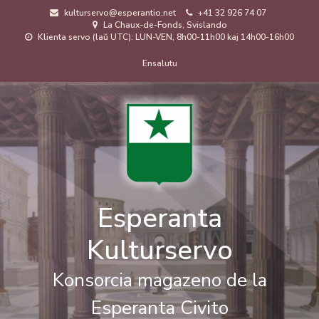
Skip
kulturservo@esperantio.net
+41 32 926 74 07
to
La Chaux-de-Fonds, Svislando
main
Klienta servo (laŭ UTC): LUN-VEN, 8h00-11h00 kaj 14h00-16h00
content
Menuo
Ensalutu
de
uzanto
Esperanta
Kulturservo
Konsorcia magazeno de la
Esperanta Civito