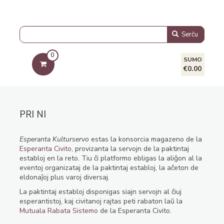
Serĉu
0
SUMO
€0.00
PRI NI
Esperanta Kulturservo
estas la konsorcia magazeno de la
Esperanta Civito
, provizanta la servojn de la paktintaj
establoj en la reto. Tiu ĉi platformo ebligas la aliĝon al la
eventoj organizataj de la paktintaj establoj, la aĉeton de
eldonaĵoj plus varoj diversaj.
La paktintaj establoj disponigas siajn servojn al ĉiuj
esperantistoj, kaj civitanoj rajtas peti rabaton laŭ la
Mutuala Rabata Sistemo
de la Esperanta Civito.