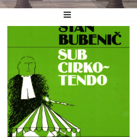
Ĉefa
navigado