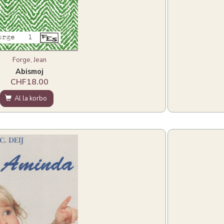
Forge, Jean
Abismoj
CHF18.00
Al la korbo