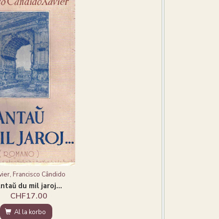
vier, Francisco Cândido
ntaŭ du mil jaroj...
CHF17.00
Al la korbo