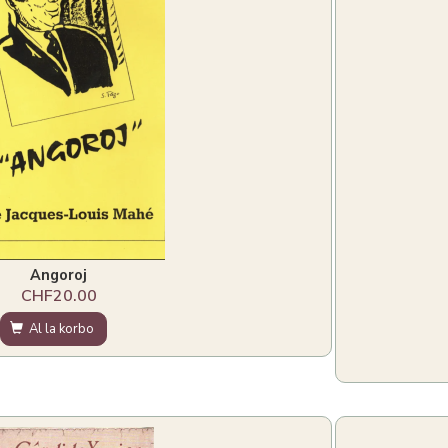
Angoroj
CHF20.00
Al la korbo