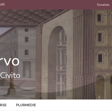
h00
Menu
Ensalutu
de
uzan
rvo
Civito
RSE
PLURMEDIE