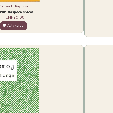
Schwartz, Raymond
..kun siaspeca spico!
CHF29.00
Al la korbo