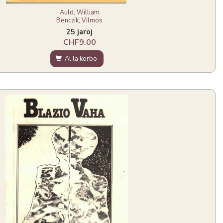
Auld, William
Benczik, Vilmos
25 jaroj
CHF9.00
Al la korbo