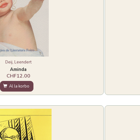
Deij, Leendert
Aminda
CHF12.00
Al la korbo