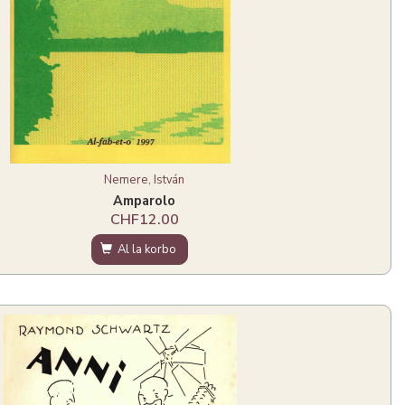
Nemere, István
Amparolo
CHF12.00
Al la korbo